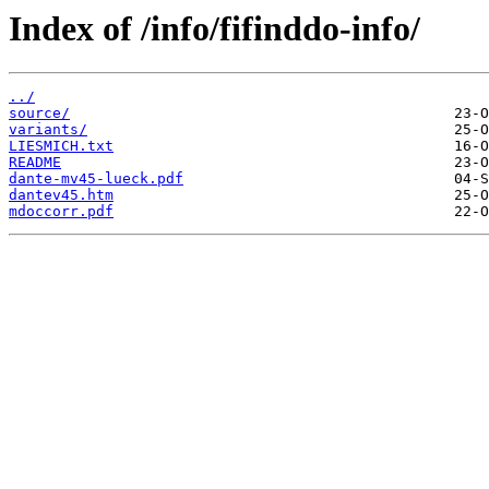
Index of /info/fifinddo-info/
../
source/
variants/
LIESMICH.txt
README
dante-mv45-lueck.pdf
dantev45.htm
mdoccorr.pdf