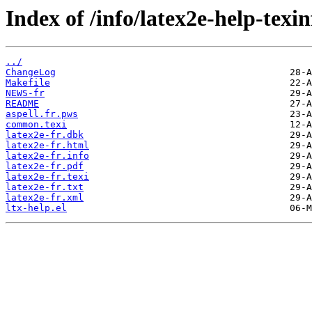
Index of /info/latex2e-help-texin
../
ChangeLog
Makefile
NEWS-fr
README
aspell.fr.pws
common.texi
latex2e-fr.dbk
latex2e-fr.html
latex2e-fr.info
latex2e-fr.pdf
latex2e-fr.texi
latex2e-fr.txt
latex2e-fr.xml
ltx-help.el