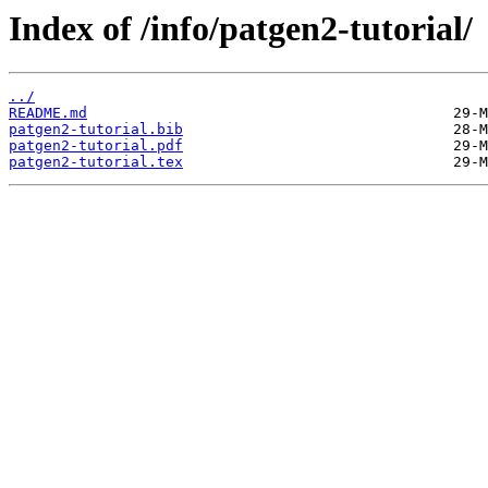
Index of /info/patgen2-tutorial/
../
README.md
patgen2-tutorial.bib
patgen2-tutorial.pdf
patgen2-tutorial.tex