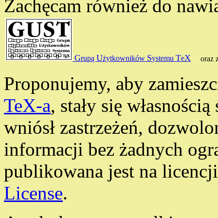
Zachęcam również do nawią
G
U
S
T
X
rupą
żytkowników
ystemu
e
oraz 
Proponujemy, aby zamieszc
TeX-a
, stały się własnością
wniósł zastrzeżeń, dozwolo
informacji bez żadnych ogr
publikowana jest na licencj
License
.