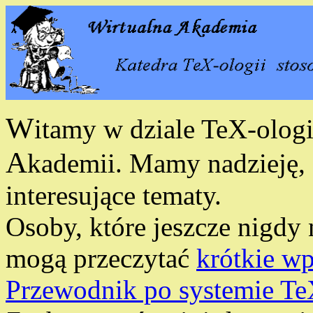
W
itamy w dziale TeX-olog
A
kademii. Mamy nadzieję, ż
interesujące tematy.
Osoby, które jeszcze nigdy 
mogą przeczytać
krótkie w
Przewodnik po systemie T