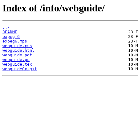
Index of /info/webguide/
../
README
expeg.6
expeg6.mps
webguide.css
webguide.html
webguide.pdf
webguide.ps
webguide.tex
webguide0x.gif