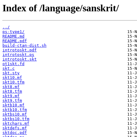
Index of /language/sanskrit/
../
ps-type1/
README.md
README.pdf
build-ctan-dist.sh
introtoskt.pdf
introtoskt.ps
introtoskt.skt
ot1skt.fd
skt.c
skt.sty
skt10.mf
skt10.tfm
skt8.mf
skt8.tfm
skt9.mf
skt9.tfm
sktb10.mf
sktb10.tfm
sktbs10.mf
sktbs10.tfm
sktchars.mf
sktdefs.mf
sktdoc.pdf