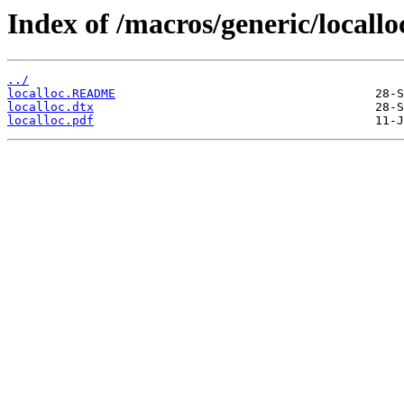
Index of /macros/generic/locallo
../
localloc.README
localloc.dtx
localloc.pdf