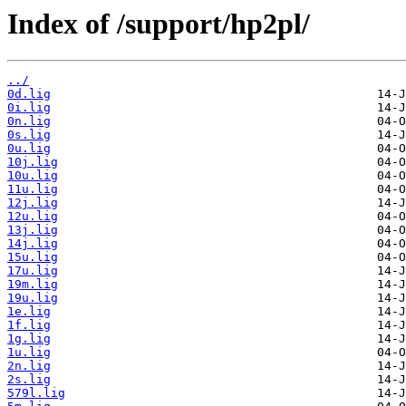
Index of /support/hp2pl/
../
0d.lig
0i.lig
0n.lig
0s.lig
0u.lig
10j.lig
10u.lig
11u.lig
12j.lig
12u.lig
13j.lig
14j.lig
15u.lig
17u.lig
19m.lig
19u.lig
1e.lig
1f.lig
1g.lig
1u.lig
2n.lig
2s.lig
579l.lig