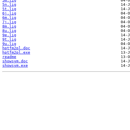
5m.lig
5n.lig
5t.lig
6j.lig
6m.lig
7j.lig
8m.lig
8u.lig
9e.lig
9t.lig
9u.lig
hptfm2pl.doc
hptfm2pl.exe
readme
showsym.doc
showsym.exe