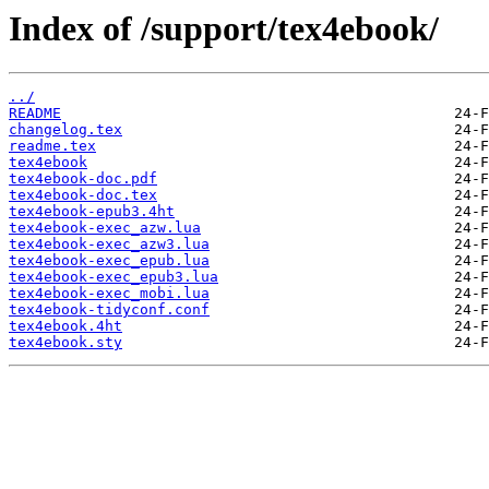
Index of /support/tex4ebook/
../
README
changelog.tex
readme.tex
tex4ebook
tex4ebook-doc.pdf
tex4ebook-doc.tex
tex4ebook-epub3.4ht
tex4ebook-exec_azw.lua
tex4ebook-exec_azw3.lua
tex4ebook-exec_epub.lua
tex4ebook-exec_epub3.lua
tex4ebook-exec_mobi.lua
tex4ebook-tidyconf.conf
tex4ebook.4ht
tex4ebook.sty