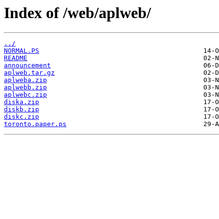
Index of /web/aplweb/
../
NORMAL.PS
README
announcement
aplweb.tar.gz
aplweba.zip
aplwebb.zip
aplwebc.zip
diska.zip
diskb.zip
diskc.zip
toronto.paper.ps